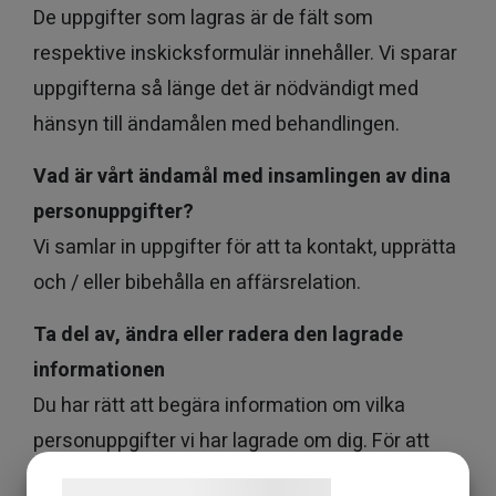
De uppgifter som lagras är de fält som
respektive inskicksformulär innehåller. Vi sparar
uppgifterna så länge det är nödvändigt med
hänsyn till ändamålen med behandlingen.
Vad är vårt ändamål med insamlingen av dina
personuppgifter?
Vi samlar in uppgifter för att ta kontakt, upprätta
och / eller bibehålla en affärsrelation.
Ta del av, ändra eller radera den lagrade
informationen
Du har rätt att begära information om vilka
personuppgifter vi har lagrade om dig. För att
göra detta kontaktar du oss. Kontaktuppgifter