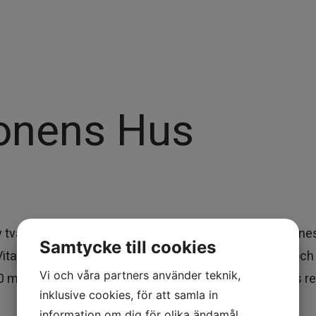
onens Hus
 två sammanhängande delar; det befintliga kulturminne
Samtycke till cookies
ita huset”, samt ett en låghusdel med fem våningar och
Vi och våra partners använder teknik,
0 medarbetare att arbeta och här kommer även finnas 
inklusive cookies, för att samla in
information om dig för olika ändamål,