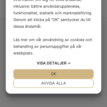
inklusive: bättre användarupplevelse,
funktionalitet, statistik och marknadsföring.
Genom att klicka på "OK" samtycker du till
dessa ändamål.
Läs mer om vår användning av cookies och
behandling av personuppgifter på vår
Om oss
webbplats.
Tjänster
VISA
DETALJER
Referensprojekt
JA
NEJ
OK
JA
NEJ
Om oss
NÖDVÄNDIG
INSTÄLLNINGAR
AVVISA ALLA
Kontakt
JA
NEJ
JA
NEJ
MARKNADSFÖRING
STATISTIK