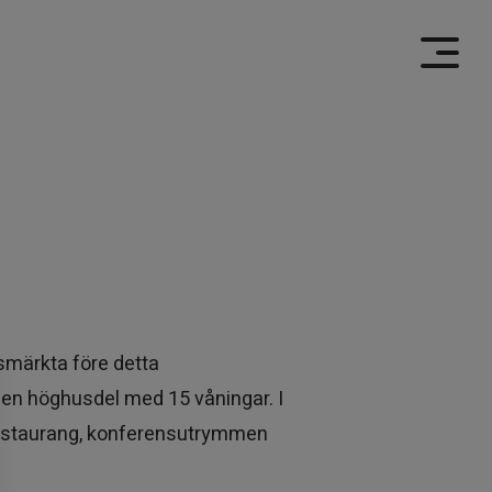
smärkta före detta
 en höghusdel med 15 våningar. I
restaurang, konferensutrymmen