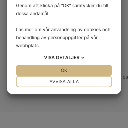
Genom att klicka på "OK" samtycker du till
Om oss
dessa ändamål.
Kontakt
Läs mer om vår användning av cookies och
behandling av personuppgifter på vår
webbplats.
VISA
DETALJER
JA
NEJ
OK
JA
NEJ
Integritetspolicy
Cookie
NÖDVÄNDIG
INSTÄLLNINGAR
AVVISA ALLA
JA
NEJ
JA
NEJ
MARKNADSFÖRING
STATISTIK